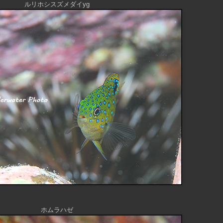
ルリホシスズメダイyg
ホムラハゼ