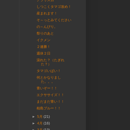
チラリズム
しつこくタマゴ攻め！
産まれます！
そ～っとみてください
の～んびり。
祭りのあと
イクメン
２連勝！
週休２日
滾れた？（たぎれ
た？）
タマゴいぱい！
何とかなりまし
た。。。
青いぞー！！
エクササイズ！！
まだまだ青い！！
柏島ブルー！！
►
5月
(21)
►
4月
(16)