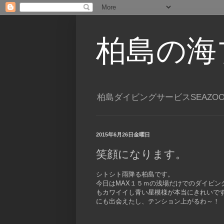
柏島の海
柏島ダイビングサービスSEAZO
2015年6月26日金曜日
笑顔になります。
シトシト雨降る柏島です。
今日はMAX１５ｍの浅場だけでのダイビ
もカワイイし青い星模様が本当にきれいで
にも出会えたし、テンション上がるわ～！