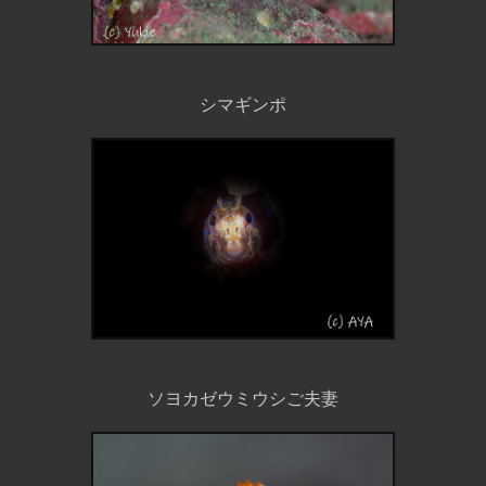
シマギンポ
ソヨカゼウミウシご夫妻