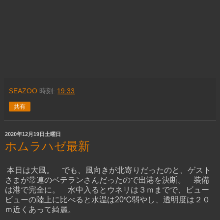
SEAZOO
時刻:
19:33
共有
2020年12月19日土曜日
ホムラハゼ最新
本日は大風。 でも、風向きが北寄りだったのと、ゲスト
さまが常連のベテランさんだったので出港を決断。 装備
は港で完全に。 水中入るとウネリは３ｍまでで、ビュー
ビューの陸上に比べると水温は20℃弱やし、透明度は２０
ｍ近くあって綺麗。