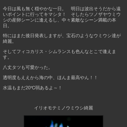
今日は風も無く穏やかな一日。 明日は波出そうだから遠
いポイントに行ってキマシタ！ そしたらツノザヤウミウ
シの産卵シーンに逢えるし、中々素敵なシーン満載の本
日。
特にはまた後日発表しますが、宝石のようなウミウシ達が
綺麗。
そしてフィコカリス・シムランスも色んなとこで逢えま
す。
八丈タツも可愛かった。
透明度もええから海の中、ほんま最高やん！！
水温もまだ20℃弱あるよ～！
イリオモテミノウミウシ綺麗