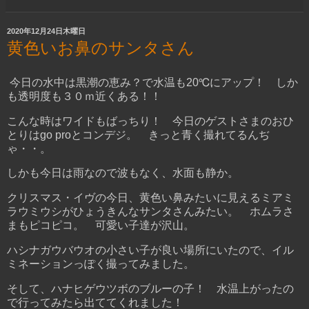
2020年12月24日木曜日
黄色いお鼻のサンタさん
今日の水中は黒潮の恵み？で水温も20℃にアップ！ しか
も透明度も３０ｍ近くある！！
こんな時はワイドもばっちり！ 今日のゲストさまのおひ
とりはgo proとコンデジ。 きっと青く撮れてるんぢ
ゃ・・。
しかも今日は雨なので波もなく、水面も静か。
クリスマス・イヴの今日、黄色い鼻みたいに見えるミアミ
ラウミウシがひょうきんなサンタさんみたい。 ホムラさ
まもピコピコ。 可愛い子達が沢山。
ハシナガウバウオの小さい子が良い場所にいたので、イル
ミネーションっぽく撮ってみました。
そして、ハナヒゲウツボのブルーの子！ 水温上がったの
で行ってみたら出ててくれました！