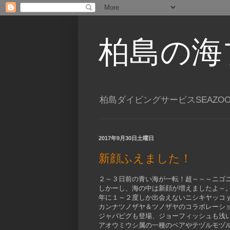
柏島の海
柏島ダイビングサービスSEAZO
2017年9月30日土曜日
新顔ふえました！
２～３日前の青い海が一転！超～～～ニゴ
しかーし、海の中は新顔が増えましたよ～
年に１～２度しか出会えないニシキヤッコ
カンナツノザヤ＆ツノザヤのコラボレーシ
ジャパピグも登場、ジョーフィッシュも浅
アオウミウシ属の一種のペアやテヅルモヅ