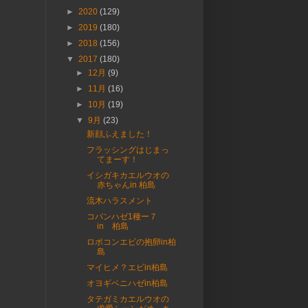
►
2020
(129)
►
2019
(180)
►
2018
(156)
▼
2017
(180)
►
12月
(9)
►
11月
(16)
►
10月
(19)
▼
9月
(23)
新顔ふえました！
フラッシングはじまっ
てまーす！
イシガキカエルウオの
赤ちゃんin 柏島
流木ハラスメント
コバンハゼ1種ー７
in 柏島
ロボコンエビの抱卵in柏
島
マイヒメ？エビin柏島
オヨギベニハゼin柏島
タテガミカエルウオの