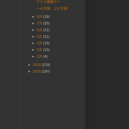
マクロ感謝デー
ハゼ天国、エビ天国
►
8月
(19)
►
7月
(20)
►
6月
(21)
►
5月
(21)
►
4月
(15)
►
3月
(13)
►
2月
(4)
►
2016
(219)
►
2015
(197)