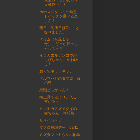
求愛シーンがめっち
ゃ可愛い！！
ホホスジタルミの幼魚
もバックを選べる楽
しさ！
明日、明後日はCloseと
なりました。
タリム（台風１８
号）、どっか行っち
ゃって～☆
イロカエルアンコウの
ちびちゃん、かわゆ
し！
碧くてキラッキラ。
ダルマハゼのタマゴ in
柏島
黒潮どっか～ん！
海上見てるより、入る
方がラク！
ヒレナガスズメダイの
赤ちゃん in 柏島
ササハゼベビー
マクロ感謝デー part1
ミズタマウミウシin柏島