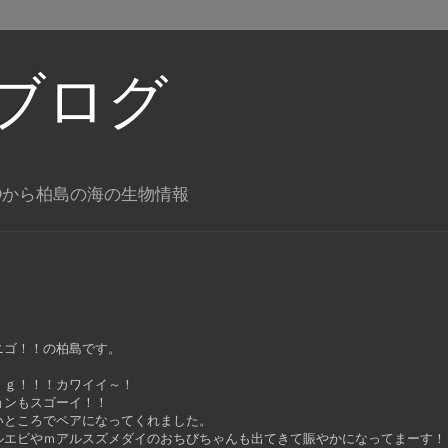
ブログ
Oから柏島の海の生物情報
ニゴ！！の柏島です。
。
ｙｇ！！！カワイイ～！
ョンもスゴーイ！！
いところでペアになってくれました。
ルエビやｍアルスズメダイのおちびちゃんも出てきて賑やかになってまーす！