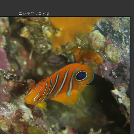
ニシキヤッコｙｇ