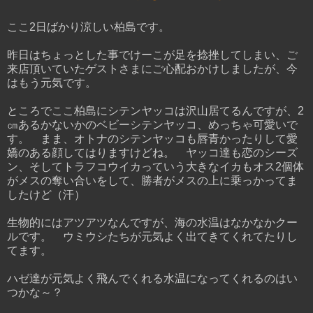
ここ2日ばかり涼しい柏島です。
昨日はちょっとした事でけーこが足を捻挫してしまい、ご
来店頂いていたゲストさまにご心配おかけしましたが、今
はもう元気です。
ところでここ柏島にシテンヤッコは沢山居てるんですが、2
㎝あるかないかのベビーシテンヤッコ、めっちゃ可愛いで
す。 まま、オトナのシテンヤッコも唇青かったりして愛
嬌のある顔してはりますけどね。 ヤッコ達も恋のシーズ
ン、そしてトラフコウイカっていう大きなイカもオス2個体
がメスの奪い合いをして、勝者がメスの上に乗っかってま
したけど（汗）
生物的にはアツアツなんですが、海の水温はなかなかクー
ルです。 ウミウシたちが元気よく出てきてくれてたりし
てます。
ハゼ達が元気よく飛んでくれる水温になってくれるのはい
つかな～？