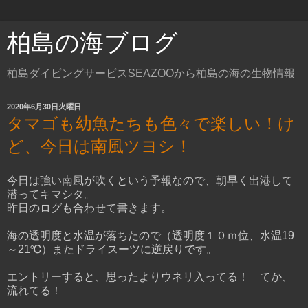
柏島の海ブログ
柏島ダイビングサービスSEAZOOから柏島の海の生物情報
2020年6月30日火曜日
タマゴも幼魚たちも色々で楽しい！け
ど、今日は南風ツヨシ！
今日は強い南風が吹くという予報なので、朝早く出港して
潜ってキマシタ。
昨日のログも合わせて書きます。
海の透明度と水温が落ちたので（透明度１０ｍ位、水温19
～21℃）またドライスーツに逆戻りです。
エントリーすると、思ったよりウネリ入ってる！ てか、
流れてる！