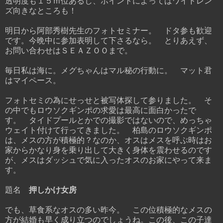
透明度も１５ｍ位あるし、ポイントによってはワイドレン
ズ向きなところも！
明日から阿部秀樹先生のフォトセミナー。 ドタ参も歓迎
です。今晩中に参加表明して下さるなら。 とりあえず、
お問い合わせはＳＥＡＺＯＯまで。
毎日私は海に。メグちゃんはマル秘の行動に。 マット君
はマイペース。
フォトセミの為にせっせと被写体探して参りました。 そ
の中でもロウソクギンポの求愛は最高に面白かったで
す。 タイドプールとかでの撮影ではないので、めっちゃ
ウェイト付けて行ってきました。 柏島のロウソクギンポ
は、メスの方が積極的？なのか、オスはメスを呼ぶ時はお
家からかなり身を乗り出して大きく身体を震わせるのです
が、メスはダッシュで気に入ったオスのお家にやって来ま
す。
題名
押しかけ女房
でも、草食系なオスの多い昨今。 この位積極的なメスの
方が結婚も早く成り立つのでしょうね。この後、この子達