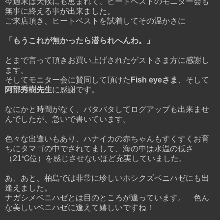
今週末は天候にも恵まれて、ヒートベストのモニター会も
無事に終える事が出来ました。
ご来店頂き、ヒートベストを試着してその温かさに
「もうこれが無かったら潜られへんわ。」
とまで言って頂きお買い上げされたゲストさま方に感謝し
ます。
そしてモニター会に賛同して頂けた
Fish eyeさま
、そして
阿部秀樹先生
に感謝です。
なにかと時間がなく、バタバタしてログアップも出来ませ
んでしたが、急いで書いています。
色々な出逢いもあり、ハナイカの赤ちゃんもすくすくお育
ちにタマゴの中でされてまして、海の中は水温の低さ
（21℃位）を感じさせないほど充実していました。
あ、あと、柏島では非常に珍しいホシクズベニハゼにも出
逢えました。
ナガシメベニハゼとは目のところが違っています。 色ん
な美しいベニハゼに逢えて嬉しいですね！