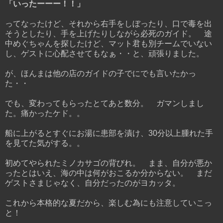
「いったーーー！！」
ってなったけど、それから右手をしぼったり、口で毒を出
そうとしたり、手を上げたりしながら必死のガイド。 途
中めぐちゃんを探したけど、マット君も別チームでいない
し、ゲストに心配させてもなぁ・・と、頑張りました。
が、ほんまは他の店のガイドの子でにでも言いたかっ
た・・
でも、変わってもらったとてあと数分。 ガマンしまし
た。痛かったケド。。
船に上がるとすぐにお湯に患部を漬け、30分以上腫れた手
を見てた気がする。。
初めてやられたミノカサゴの背びれ。 まま、自分が悪か
ったとはいえ、海の中は何がおこるか分からない。 まだ
ゲストさまじゃなく、自分だったのがヨカッタ。
これから本格的な夏だから、楽しむ為にも注意していこっ
と！