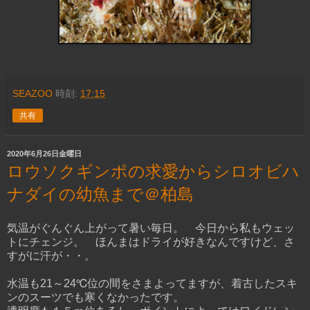
SEAZOO
時刻:
17:15
共有
2020年6月26日金曜日
ロウソクギンポの求愛からシロオビハ
ナダイの幼魚まで＠柏島
気温がぐんぐん上がって暑い毎日。 今日から私もウェッ
トにチェンジ。 ほんまはドライが好きなんですけど、さ
すがに汗が・・。
水温も21～24℃位の間をさまよってますが、着古したスキ
ンのスーツでも寒くなかったです。