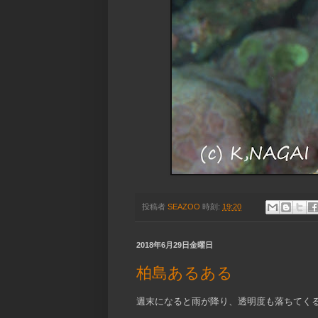
投稿者
SEAZOO
時刻:
19:20
2018年6月29日金曜日
柏島あるある
週末になると雨が降り、透明度も落ちてく