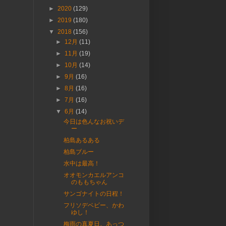
►
2020
(129)
►
2019
(180)
▼
2018
(156)
►
12月
(11)
►
11月
(19)
►
10月
(14)
►
9月
(16)
►
8月
(16)
►
7月
(16)
▼
6月
(14)
今日は色んなお祝いデ
ー
柏島あるある
柏島ブルー
水中は最高！
オオモンカエルアンコ
のももちゃん
サンゴナイトの日程！
フリソデベビー、かわ
ゆし！
梅雨の真夏日。あっつ