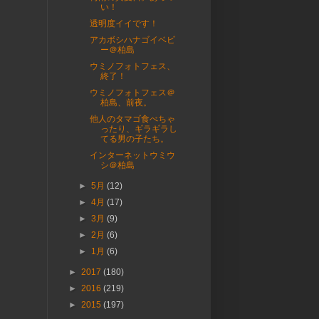
い！
透明度イイです！
アカボシハナゴイベビ
ー＠柏島
ウミノフォトフェス、
終了！
ウミノフォトフェス＠
柏島、前夜。
他人のタマゴ食べちゃ
ったり、ギラギラし
てる男の子たち。
インターネットウミウ
シ＠柏島
►
5月
(12)
►
4月
(17)
►
3月
(9)
►
2月
(6)
►
1月
(6)
►
2017
(180)
►
2016
(219)
►
2015
(197)