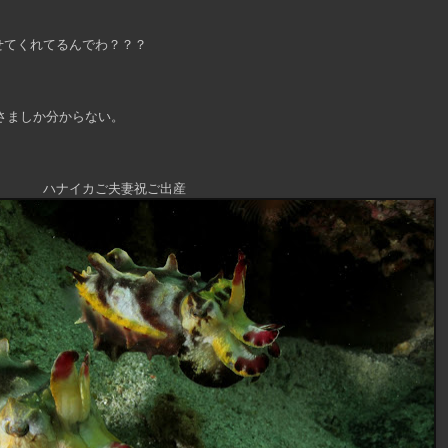
せてくれてるんでわ？？？
トさましか分からない。
ハナイカご夫妻祝ご出産