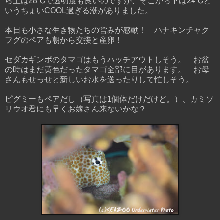
ら上は28℃で透明度も良いのですが、そこから下は24℃と
いうちょいCOOL過ぎる潮がありました。
本日も小さな生き物たちの営みが感動！ ハナキンチャク
フグのペアも朝から交接と産卵！
セダカギンポのタマゴはもうハッチアウトしそう。 お盆
の時はまだ黄色だったタマゴ全部に目があります。 お母
さんもせっせと新しいお水を送ったりして忙しそう。
ピグミーもペアだし（写真は1個体だけだけど。）、カミソ
リウオ君にも早くお嫁さん来ないかな？