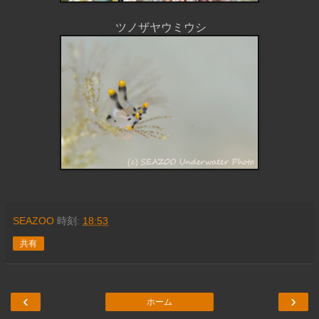
ツノザヤウミウシ
SEAZOO
時刻:
18:53
共有
‹
›
ホーム