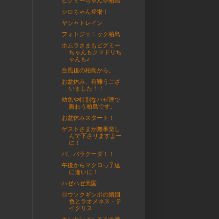
ピグミーちゃん＠柏島
シロちゃん登場！
ヤシャトレイン
フォトジェニック柏島
ホムラさまもピグミー
ちゃんもクマドリち
ゃんも♪
台風後の柏島から。
お盆休み、有難うござ
いました！！
幼魚や特別なハゼ達で
賑わう柏島です。
お盆休みスタート！
ゲストさまが無事楽し
んで下さりますよー
に！
バ、バラクーダ！！
午後からマクロっ子達
に逢いに！
ハゼハゼ天国
ロウソクギンポの婚姻
色とラオメネス・テ
イグリス