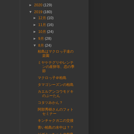
►
2020
(129)
▼
2019
(180)
►
12月
(10)
►
11月
(16)
►
10月
(24)
►
9月
(28)
▼
8月
(24)
柏島はマクロっ子達の
楽園
ミヤケテグリやレンテ
ンの産卵等、恋の季
節
マクロっ子＠柏島
タマゴシーズンの柏島
カエルアンコウモドキ
のぶーたん
コタツみかん？
阿部秀樹さんのフォト
セミナー
キンチャクガニの交接
青い柏島の水中は？？