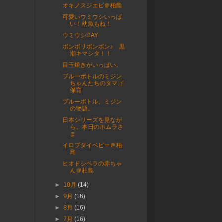
オキノスジエビ＠柏島
可愛いウミウシいっぱ
い！幼魚もね！
ウミウシDAY
ボンボリボンボン♪ 黒
潮キマシタ！！
目玉焼きがいっぱい。
ブルーボトルのミジン
ちゃんたちのタマゴ
保育
ブルーボトル、ミジン
の物語。
日本シリーズを見なが
ら、本日のホムラさ
ま
イロブダイベビー＠柏
島
ヒオドシベラの赤ちゃ
ん＠柏島
►
10月
(14)
►
9月
(16)
►
8月
(16)
►
7月
(16)