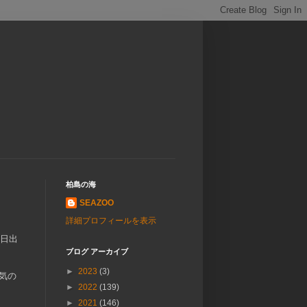
柏島の海
SEAZOO
詳細プロフィールを表示
昨日出
ブログ アーカイブ
►
2023
(3)
気の
►
2022
(139)
►
2021
(146)