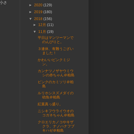
小さ
►
2020
(129)
►
2019
(180)
▼
2018
(156)
►
12月
(11)
▼
11月
(19)
平日はマンツーマンで
のんびりと。
３連休、有難うござい
ました！
かわいいピンクミジ
ン。
カンナツノザヤウミウ
シの赤ちゃん＠柏島
ピンクのカミソリ＠柏
島
ルリホシスズメダイの
幼魚＠柏島
紅葉真っ盛り。
ニシキフウライウオの
コガネちゃん＠柏島
クロエリカノコやキザ
クラ、ナノハナフブ
キハゼ＠柏島