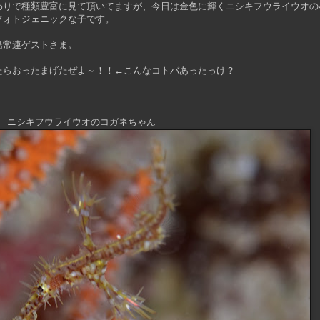
わりで種類豊富に見て頂いてますが、今日は金色に輝くニシキフウライウオの
フォトジェニックな子です。
島常連ゲストさま。
たらおったまげたぜよ～！！←こんなコトバあったっけ？
ニシキフウライウオのコガネちゃん