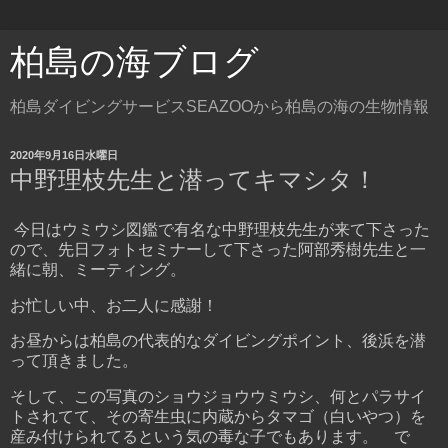
柏島の海ブログ
柏島ダイビングサービスSEAZOOから柏島の海の生物情報
2020年9月16日水曜日
中野理枝先生と潜ってキマシタ！
今日はウミウシ図鑑で有名な中野理枝先生が来て下さった
ので、先日フォトセミナーして下さった阿部秀樹先生と一
緒に朝、ミーティング。
お忙しい中、お二人に感謝！
お昼からは柏島の代表的なダイビングポイント、後浜を潜
って頂きました。
そして、この写真のショウジョウウミウシ、何とパラサイ
トされてて、その寄生虫に内蔵からタマゴ（白いやつ）を
産み付けられてるという気の毒な子でもあります。 で