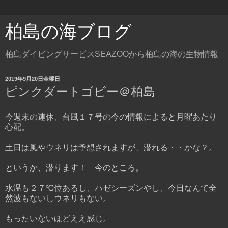
柏島の海ブログ
柏島ダイビングサービスSEAZOOから柏島の海の生物情報
2019年9月20日金曜日
ピンクダートゴビー＠柏島
今週末の連休、台風１７号の今の情報によると月曜あたり
心配。
土日は風やウネリは予想されますが、潜れる・・かな？。
というか、潜ります！ 今のところ。
水温も２７℃位あるし、ハゼシーズンやし、今日なんて全
然波もないしウネリもない。
もったいないほどええ感じ。