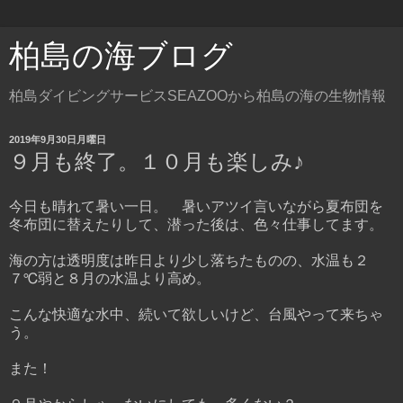
柏島の海ブログ
柏島ダイビングサービスSEAZOOから柏島の海の生物情報
2019年9月30日月曜日
９月も終了。１０月も楽しみ♪
今日も晴れて暑い一日。 暑いアツイ言いながら夏布団を
冬布団に替えたりして、潜った後は、色々仕事してます。
海の方は透明度は昨日より少し落ちたものの、水温も２
７℃弱と８月の水温より高め。
こんな快適な水中、続いて欲しいけど、台風やって来ちゃ
う。
また！