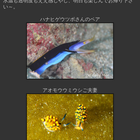
水温も透明度もええ感じやし、明日も楽しんでお帰り下さ
い～。
ハナヒゲウツボさんのペア
アオモウウミウシご夫妻