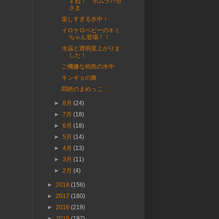
すね！ ホムラハゼ
さま
楽しすぎる水中！
イロケロベビーのキミ
ちゃん登場！！
水温と透明度上がりま
した！
ご機嫌な柏島の水中
キンギョの舞
悶絶のまめっこ
►
8月
(24)
►
7月
(18)
►
6月
(18)
►
5月
(14)
►
4月
(13)
►
3月
(11)
►
2月
(4)
►
2018
(156)
►
2017
(180)
►
2016
(219)
►
2015
(197)