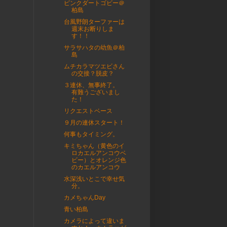
ピンクダートゴビー＠
柏島
台風野朗ターファーは
週末お断りしま
す！！
サラサハタの幼魚＠柏
島
ムチカラマツエビさん
の交接？脱皮？
３連休、無事終了。
有難うございまし
た！
リクエストベース
９月の連休スタート！
何事もタイミング。
キミちゃん（黄色のイ
ロカエルアンコウベ
ビー）とオレンジ色
のカエルアンコウ
水深浅いとこで幸せ気
分。
カメちゃんDay
青い柏島
カメラによって違いま