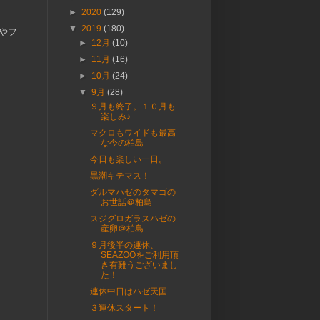
►
2020
(129)
▼
2019
(180)
やフ
►
12月
(10)
►
11月
(16)
►
10月
(24)
▼
9月
(28)
９月も終了。１０月も
楽しみ♪
マクロもワイドも最高
な今の柏島
今日も楽しい一日。
黒潮キテマス！
ダルマハゼのタマゴの
お世話＠柏島
スジグロガラスハゼの
産卵＠柏島
９月後半の連休、
SEAZOOをご利用頂
き有難うございまし
た！
連休中日はハゼ天国
３連休スタート！