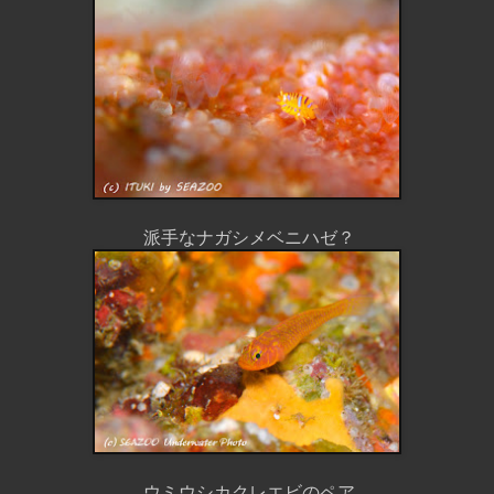
派手なナガシメベニハゼ？
ウミウシカクレエビのペア