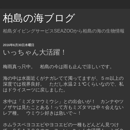
柏島の海ブログ
柏島ダイビングサービスSEAZOOから柏島の海の生物情報
2016年6月30日木曜日
いっちゃん大活躍！
梅雨真っ只中。 柏島の今は雨も止んで涼しいです。
海の中は水面近くがナガレてて濁ってますが、５ｍ以上の
深度では視界良好。 ただし水温２１℃くらいなので、私
はドライスーツに戻しました。
水中は「ミズタマウミウシ」との出会いが！ カンナやツ
ノザヤは見たことある！って方もミズタマは中々会えない
レア種。 ウミウシ好きは急いで～！
ホムラスベヨコエビやヨコエビの一種もどんどん見つけ