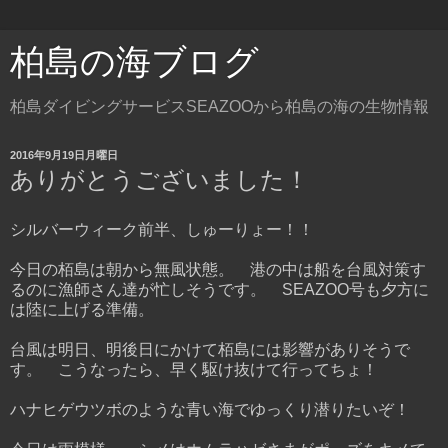
柏島の海ブログ
柏島ダイビングサービスSEAZOOから柏島の海の生物情報
2016年9月19日月曜日
ありがとうございました！
シルバーウィーク前半、しゅーりょー！！
今日の栢島は朝から無風状態。 港の中は船を台風対策す
るのに漁師さん達が忙しそうです。 SEAZOO号も夕方に
は陸に上げる準備。
台風は明日、明後日にかけて栢島には影響がありそうで
す。 こうなったら、早く駆け抜けて行ってちょ！
ハナヒゲウツボのような青い海でゆっくり潜りたいぞ！