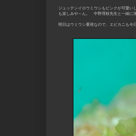
ジュッテンイロウミウシもピンクが可愛い
も楽しみや～ん。 中野理枝先生と一緒に
明日はウミウシ重視なので、エビカニも今