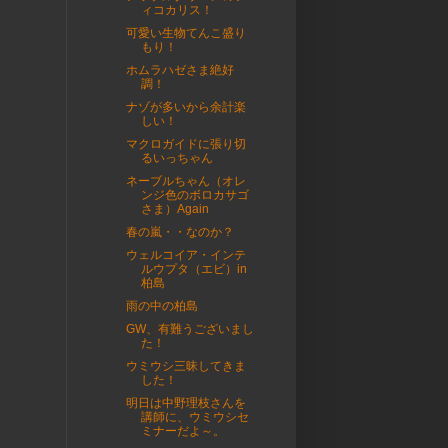
ィコカリス！
可愛い生物てんこ盛り
もり！
ホムラハゼさま絶好
調！
ナゾが多いから余計楽
しい！
マクロガイドに張り切
るいっちゃん
ネーブルちゃん（オレ
ンジ色のボロカサゴ
さま）Again
春の嵐・・なのか？
ウェルコイア・インテ
ルウプタ（エビ）in
柏島
雨の中の柏島
GW、有難うございまし
た！
ウミウシ三昧してきま
した！
明日は中野理枝さんを
講師に、ウミウシセ
ミナーだよ～。