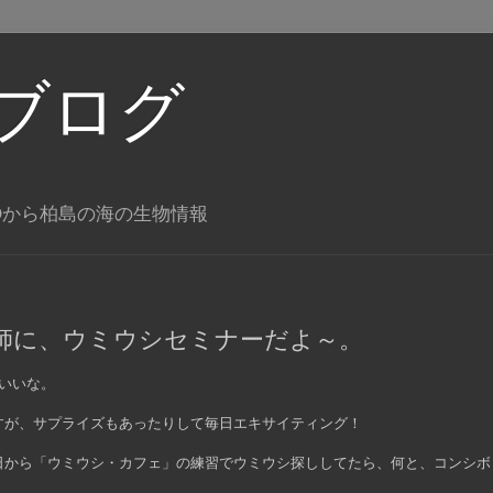
ブログ
Oから柏島の海の生物情報
師に、ウミウシセミナーだよ～。
いいな。
すが、サプライズもあったりして毎日エキサイティング！
日から「ウミウシ・カフェ」の練習でウミウシ探ししてたら、何と、コンシボ