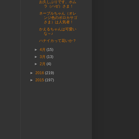
お久しぶりです。ホム
ラ（ハゼ）さま！
ネーブルちゃん（オレ
ンジ色のボロカサゴ
さま）は人気者！
かえるちゃんは可愛い
な～♪
ハナイカって花いか？
►
4月
(15)
►
3月
(13)
►
2月
(4)
►
2016
(219)
►
2015
(197)