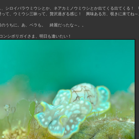
し、シロイバラウミウシとか、ネアカミノウミウシとか出てくる出てくる！ 
潜って、ウミウシ三昧って、贅沢過ぎる感じ！ 興味ある方、覗きに来てね～
日のうちに。あ、ベラも。 綺麗だったな～。。
コンシボリガイさま、明日も逢いたい！