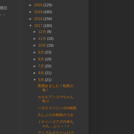
►
2020
(129)
明日
►
2019
(180)
。。
►
2018
(156)
▼
2017
(180)
►
12月
(9)
►
11月
(16)
►
10月
(19)
►
9月
(23)
►
8月
(19)
►
7月
(20)
►
6月
(21)
▼
5月
(21)
黒潮きました！柏島の
海！
カエルアンコウちゃん
祭り
ペガススベニハゼin柏島
久しぶりの柏島のうみ
ミナミハコフグの赤ち
ゃん、ぷぅ～！♪
アップルグリーンのフ